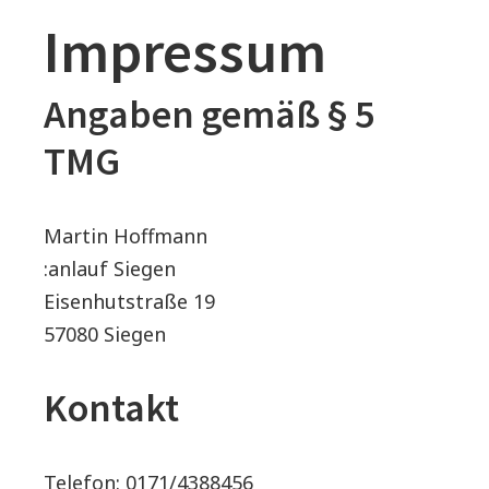
Impressum
i
g
Angaben gemäß § 5
a
TMG
t
i
Martin Hoffmann
:anlauf Siegen
o
Eisenhutstraße 19
n
57080 Siegen
Kontakt
Telefon: 0171/4388456