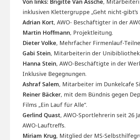
Von links:
Brigitte Van Assche
, Mitarbeiter
inklusiven Klettergruppe „Geht nicht-gibt’s 
Adrian Kort
, AWO- Beschäftigter in der AW
Martin Hoffmann
, Projektleitung.
Dieter Volke
, Mehrfacher Firmenlauf-Teilne
Gabi Stein
, Mitarbeiterin der Unibibliothe
Hanna Stein
, AWO-Beschäftigte in der Werk
Inklusive Begegnungen.
Ashraf Salem
, Mitarbeiter im Dunkelcafe S
Reiner Bäcke
r
, mit dem Bündnis gegen Dep
Films „Ein Lauf für Alle“.
Gerlind Quast
, AWO-Sportlehrerin seit 26 J
AWO-Lauftreffs.
Miriam Krug
, Mitglied der MS-Selbsthilfeg