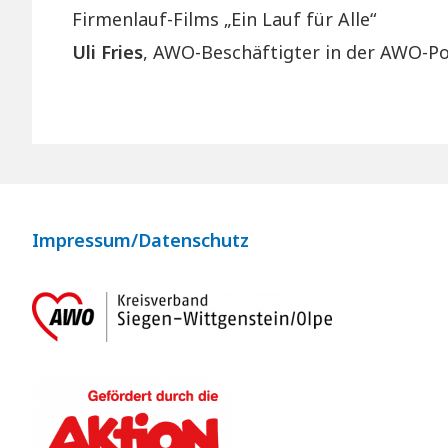
Firmenlauf-Films „Ein Lauf für Alle“
Uli Fries
, AWO-Beschäftigter in der AWO-Pos
F
Impressum/Datenschutz
o
o
t
e