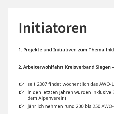
i
n
Initiatoren
N
a
1. Projekte und Initiativen zum Thema Ink
v
2. Arbeiterwohlfahrt Kreisverband Siegen 
i
g
seit 2007 findet wöchentlich das AWO
in den letzten Jahren wurden inklusive
a
dem Alpenverein)
t
jährlich nehmen rund 200 bis 250 AWO